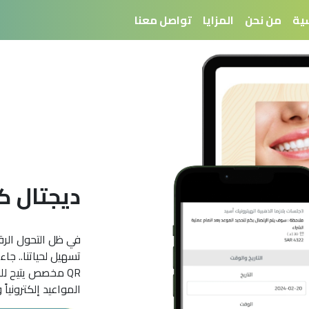
سية
من نحن
المزايا
تواصل معنا
ديجتال ك
في ظل التحول الر
تسهيل لحياتنا.. جا
QR مخصص يتيح ل
المواعيد إلكترونيا